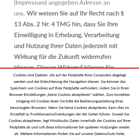
(Impressum) angegeben Adresse an
uns.
Wir weisen Sie auf Ihr Recht nach §
13 Abs. 2 Nr. 4 TMG hin, dass Sie Ihre
Einwilligung in Erhebung, Verarbeitung
und Nutzung Ihrer Daten jederzeit mit
Wirkung für die Zukunft widerrufen
können. Diesen Widerruf können Sie
Cookies sind Dateien, die auf der Festplatte Ihres Computers abgelegt
auch per E-Mail an uns erklären. Unsere
werden und der Erleichterung der Navigation dienen. Sie können das
E-Mail-Adresse entnehmen Sie bitte der
Speichern von Cookies auf Ihrer Festplatte verhindern, indem Sie in Ihren
Browser-Einstellungen „keine Cookies akzeptieren“ wählen. Zum korrekten
Anbieterkennzeichnung (
Impressum
).
Umgang mit Cookies lesen Sie bitte die Bedienungsanleitung Ihres
bevorzugten Browsers. Wenn Sie keine Cookies akzeptieren, kann dies im
Einzelfall zu Funktionseinschränkungen der der Seiten führen. Soweit Sie
[gzd_complaints]
Cookies akzeptieren, legt MindAudio Daten innerhalb der Cookies auf Ihrer
Festplatte ab und ruft diese Informationen bei späteren Nutzungen wieder
ab. Weitere Informationen finden Sie auf unserer Datenschutz-Seite,