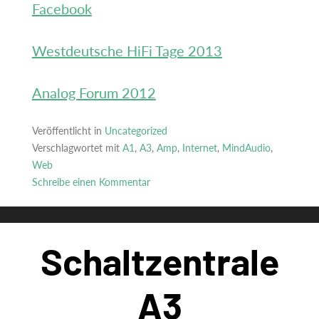
Facebook
Westdeutsche HiFi Tage 2013
Analog Forum 2012
Veröffentlicht in
Uncategorized
Verschlagwortet mit
A1
,
A3
,
Amp
,
Internet
,
MindAudio
,
Web
Schreibe einen Kommentar
zu
MindAudio
im
Schaltzentrale
Web
A3